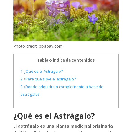
Photo credit: pixabay.com
Tabla o índice de contenidos
1
¿Qué es el Astrágalo?
2
¿Para qué sirve el astrágalo?
3
¿Dónde adquirir un complemento a base de
astrágalo?
¿Qué es el Astrágalo?
El astrágalo es una planta medicinal originaria