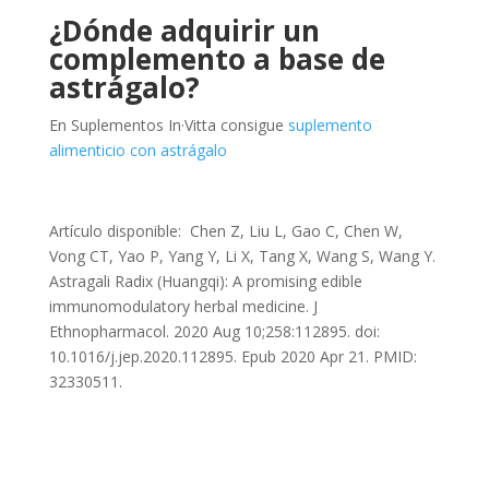
¿Dónde adquirir un
complemento a base de
astrágalo?
En Suplementos In·Vitta consigue
suplemento
alimenticio con astrágalo
Artículo disponible: Chen Z, Liu L, Gao C, Chen W,
Vong CT, Yao P, Yang Y, Li X, Tang X, Wang S, Wang Y.
Astragali Radix (Huangqi): A promising edible
immunomodulatory herbal medicine. J
Ethnopharmacol. 2020 Aug 10;258:112895. doi:
10.1016/j.jep.2020.112895. Epub 2020 Apr 21. PMID:
32330511.