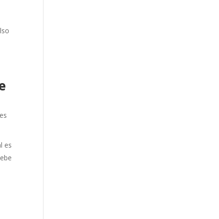
ulso
e
ves
l es
debe
s