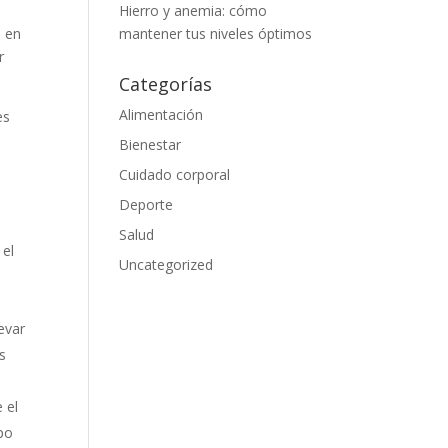
Hierro y anemia: cómo
mantener tus niveles óptimos
s en
r
Categorías
Alimentación
es
Bienestar
Cuidado corporal
Deporte
Salud
 el
Uncategorized
evar
s
 el
rpo