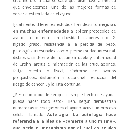
crecimiento, la cual se sabe que disminuye a medida
que envejecemos. Una de las mejores formas de
volver a estimularla es el ayuno.
Igualmente, diferentes estudios han descrito
mejoras
en muchas enfermedades
al aplicar protocolos de
ayuno intermitente: en obesidad, diabetes tipo 2,
hígado graso, resistencia a la pérdida de peso,
patologías intestinales como permeabilidad intestinal,
disbiosis, síndrome de intestino irritable y enfermedad
de Crohn; artritis e inflamación de las articulaciones,
fatiga mental y fiscal, síndrome de ovarios
poliquísticos, disfunción mitocondrial, reducción del
riesgo de cáncer… y la lista continua.
¿Pero como puede ser que el simple hecho de ayunar
pueda hacer todo esto? Bien, según demuestran
numerosas investigaciones el ayuno activa un proceso
celular llamado
Autofagia
.
La autofagia hace
referencia a la idea de «comerse a uno mismo»,
que sería el mecanismo por el cual as células