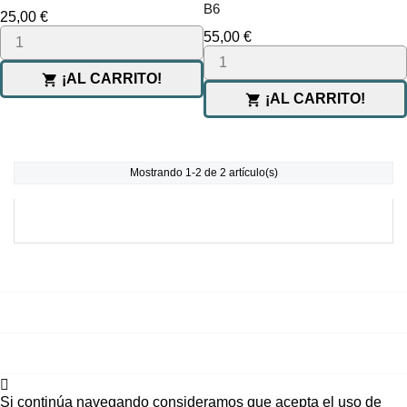
B6
Precio
25,00 €
Precio
55,00 €
¡AL CARRITO!

¡AL CARRITO!

Mostrando 1-2 de 2 artículo(s)

PRODUCTOS

NUESTRA EMPRESA

SU CUENTA

Si continúa navegando consideramos que acepta el uso de