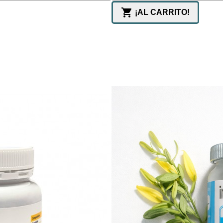

¡AL CARRITO!