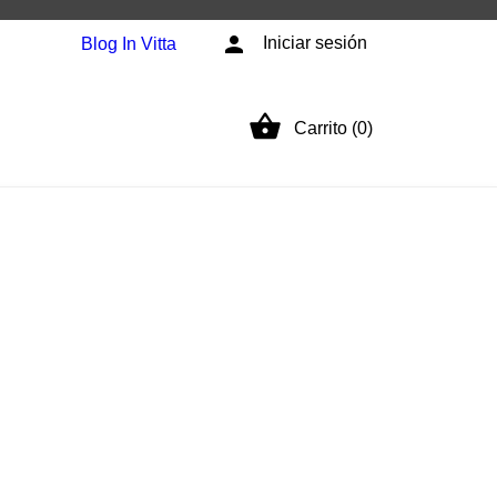

Iniciar sesión
Blog In Vitta

Carrito (0)