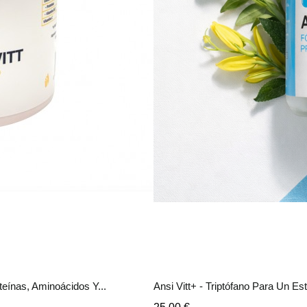
teínas, Aminoácidos Y...
Ansi Vitt+ - Triptófano Para Un E
Precio