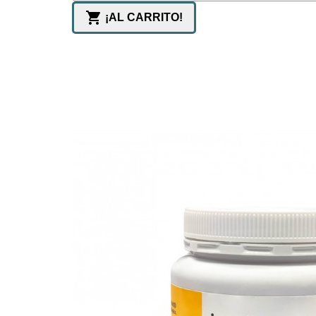

¡AL CARRITO!