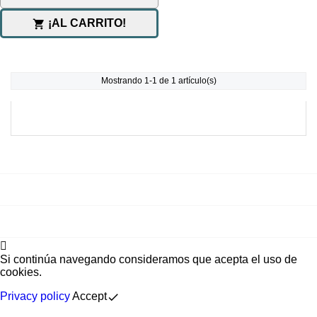
¡AL CARRITO!

Mostrando 1-1 de 1 artículo(s)

PRODUCTOS

NUESTRA EMPRESA

SU CUENTA

Si continúa navegando consideramos que acepta el uso de
cookies.
Privacy policy
Accept
done