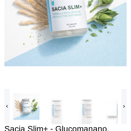


Sacia Slim+ - Glucomanano,