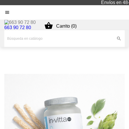
Envíos en 48-


Carrito (0)
663 90 72 80
