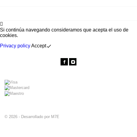

SU CUENTA

Si continúa navegando consideramos que acepta el uso de
cookies.
Privacy policy
Accept
done
INFORMACIÓN DE LA TIENDA
© 2026 - Desarrollado por M7E