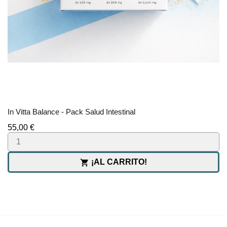
In Vitta Balance - Pack Salud Intestinal
Precio
55,00 €
¡AL CARRITO!


PRODUCTOS

NUESTRA EMPRESA